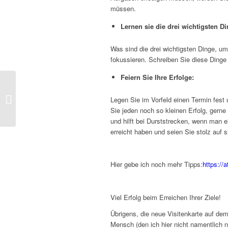
müssen.
Lernen sie die drei wichtigsten Di
Was sind die drei wichtigsten Dinge, um
fokussieren. Schreiben Sie diese Dinge
Feiern Sie Ihre Erfolge:
4 Tipps, um die
Konzentration zu
Legen Sie im Vorfeld einen Termin fest 
vertiefen und
Sie jeden noch so kleinen Erfolg, gern
fokussierter bei den
und hilft bei Durststrecken, wenn man 
täglichen...
erreicht haben und seien Sie stolz auf s
Hier gebe ich noch mehr Tipps:
https://a
Viel Erfolg beim Erreichen Ihrer Ziele!
Übrigens, die neue Visitenkarte auf de
Mensch (den ich hier nicht namentlich