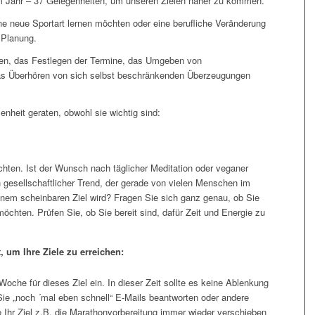
m Jahr – 37 Gelegenheiten, um unseren Zielen näher zu kommen.
ine neue Sportart lernen möchten oder eine berufliche Veränderung
 Planung.
en, das Festlegen der Termine, das Umgeben von
s Überhören von sich selbst beschränkenden Überzeugungen
senheit geraten, obwohl sie wichtig sind:
chten. Ist der Wunsch nach täglicher Meditation oder veganer
in gesellschaftlicher Trend, der gerade von vielen Menschen im
inem scheinbaren Ziel wird? Fragen Sie sich ganz genau, ob Sie
möchten. Prüfen Sie, ob Sie bereit sind, dafür Zeit und Energie zu
 um Ihre Ziele zu erreichen:
Woche für dieses Ziel ein. In dieser Zeit sollte es keine Ablenkung
ie „noch ´mal eben schnell“ E-Mails beantworten oder andere
Ihr Ziel z.B. die Marathonvorbereitung immer wieder verschieben