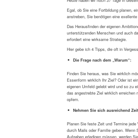
Heute haben wir noch 37 Tage in diese
Egal, ob Sie eine Fortbildung planen, e
anstreben, Sie benötigen eine exellente
Das Herausfinden der eigenen Ambition
unterstützenden Menschen und auch da
erfordert eine wirksame Strategie.
Hier gebe ich 4 Tipps, die oft in Verges
Die Frage nach dem „Warum“:
Finden Sie heraus, was Sie wirklich mö
Essenform wirklich Ihr Ziel? Oder ist e
eigenen Umfeld gelebt wird und so zu e
das angestrebte Ziel wirklich erreichen 
opfern.
Nehmen Sie sich ausreichend Zeit,
Planen Sie feste Zeit und Termine jede 
durch Mails oder Familie geben. Wenn S
Aufgaben erledigen müssen, werden Sie 