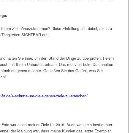
nge:
 Ihrem Ziel näherzukommen? Diese Einteilung hilft dabei, sich zu
 /Tätigkeiten SICHTBAR auf!
und halten Sie inne, um den Stand der Dinge zu überprüfen. Feiern
e auch mit Ihrem Unterstützerteam. Das motiviert beim Durchhalten
einfach aufgeben möchte. Genießen Sie das Gefühl, was Sie
ich!
t-fit.de/4-schritte-um-die-eigenen-ziele-zu-erreichen/
m Foto war eines meiner Ziele für 2018. Auch wenn ein bestimmter
 nenne) der Meinung war, dass meine Kunden das letzte Exemplar