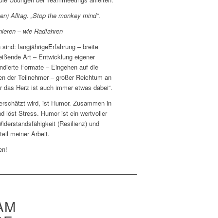
hen) Alltag. „Stop the monkey mind“
.
nieren – wie Radfahren
sind: langjährigeErfahrung – breite
reißende Art – Entwicklung eigener
ndierte Formate – Eingehen auf die
en der Teilnehmer – großer Reichtum an
r das Herz ist auch immer etwas dabei“.
terschätzt wird, ist Humor. Zusammen in
d löst Stress. Humor ist ein wertvoller
iderstandsfähigkeit (Resilienz) und
eil meiner Arbeit.
en!
AM