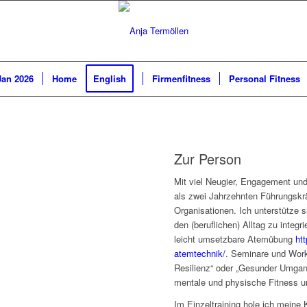
Jan 2026
Home
English
Firmenfitness
Personal Fitness
Zur Person
Mit viel Neugier, Engagement und 
als zwei Jahrzehnten Führungskr
Organisationen. Ich unterstütze s
den (beruflichen) Alltag zu integri
leicht umsetzbare Atemübung
htt
atemtechnik/
. Seminare und Wor
Resilienz“ oder „Gesunder Umgan
mentale und physische Fitness un
Im Einzeltraining hole ich meine