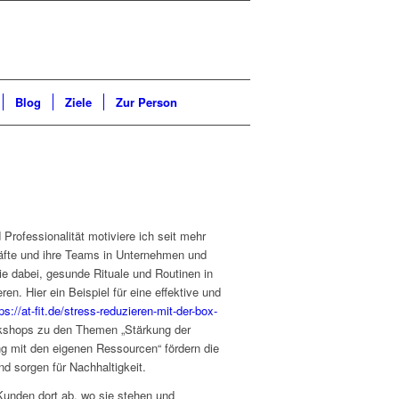
Blog
Ziele
Zur Person
Professionalität motiviere ich seit mehr
äfte und ihre Teams in Unternehmen und
ie dabei, gesunde Rituale und Routinen in
eren. Hier ein Beispiel für eine effektive und
ps://at-fit.de/stress-reduzieren-mit-der-box-
kshops zu den Themen „Stärkung der
g mit den eigenen Ressourcen“ fördern die
d sorgen für Nachhaltigkeit.
 Kunden dort ab, wo sie stehen und