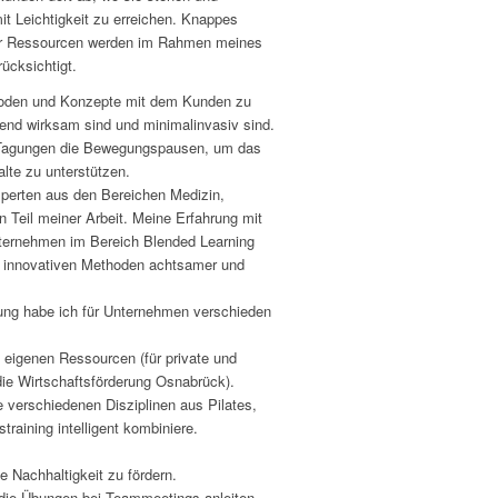
mit Leichtigkeit zu erreichen. Knappes
er Ressourcen werden im Rahmen meines
ücksichtigt.
thoden und Konzepte mit dem Kunden zu
fend wirksam sind und minimalinvasiv sind.
d Tagungen die Bewegungspausen, um das
lte zu unterstützen.
perten aus den Bereichen Medizin,
n Teil meiner Arbeit. Meine Erfahrung mit
nternehmen im Bereich Blended Learning
t innovativen Methoden achtsamer und
ung habe ich für Unternehmen verschieden
eigenen Ressourcen (für private und
r die Wirtschaftsförderung Osnabrück).
ie verschiedenen Disziplinen aus Pilates,
raining intelligent kombiniere.
e Nachhaltigkeit zu fördern.
 die Übungen bei Teammeetings anleiten.