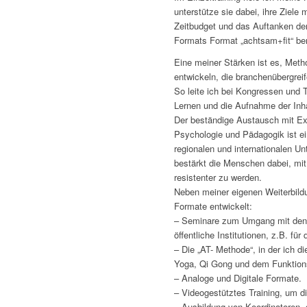
unterstütze sie dabei, ihre Ziele 
Zeitbudget und das Auftanken d
Formats Format „achtsam+fit“ ber
Eine meiner Stärken ist es, Me
entwickeln, die branchenübergrei
So leite ich bei Kongressen un
Lernen und die Aufnahme der Inha
Der beständige Austausch mit Ex
Psychologie und Pädagogik ist ei
regionalen und internationalen U
bestärkt die Menschen dabei, mi
resistenter zu werden.
Neben meiner eigenen Weiterbild
Formate entwickelt:
– Seminare zum Umgang mit den 
öffentliche Institutionen, z.B. fü
– Die „AT- Methode“, in der ich d
Yoga, Qi Gong und dem Funktionst
– Analoge und Digitale Formate.
– Videogestütztes Training, um di
– Ausbildung von Koordinatoren,